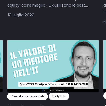
equity: cos’è meglio? E quali sono le best…
d
t
L
12 Luglio 2022
4
Crescita professionale
Daily Pills