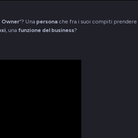
t Owner
“? Una
persona
che fra i suoi compiti prendere
oxi
, una
funzione del business
?