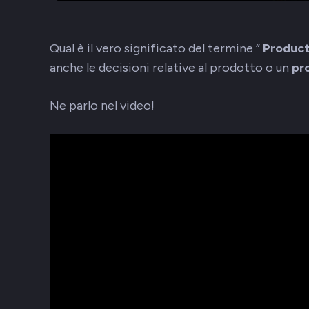
Qual è il vero significato del termine ”
Produc
anche le decisioni relative al prodotto o un
pr
Ne parlo nel video!