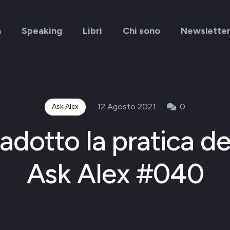
a
Speaking
Libri
Chi sono
Newslette
12 Agosto 2021
0
Ask Alex
adotto la pratica d
Ask Alex #040