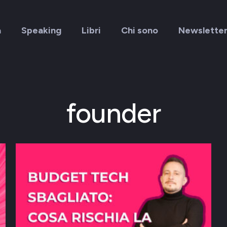
a
Speaking
Libri
Chi sono
Newslette
founder